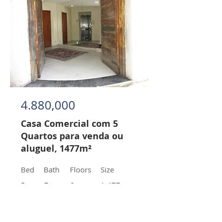
4.880,000
Casa Comercial com 5
Quartos para venda ou
aluguel, 1477m²
Bed
Bath
Floors
Size
5
7
2
1.477